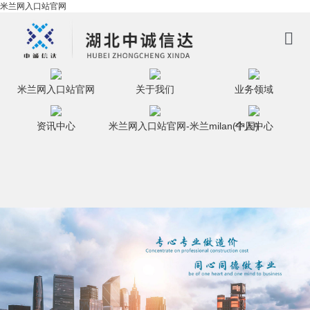
米兰网入口站官网
米兰网入口站官网
米兰网入口站官网
关于我们
业务领域
关于我们
资讯中心
米兰网入口站官网-米兰milan(中国)
个人中心
业务领域
资讯中心
米兰网入口站官网-米兰milan(中国)