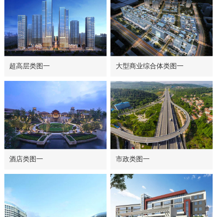
超高层类图一
大型商业综合体类图一
酒店类图一
市政类图一