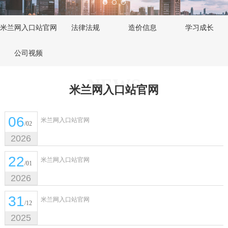
米兰网入口站官网
法律法规
造价信息
学习成长
公司视频
NEWS
米兰网入口站官网
06
米兰网入口站官网
/02
2026
22
米兰网入口站官网
/01
2026
31
米兰网入口站官网
/12
2025