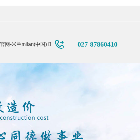
027-87860410
网-米兰milan(中国)