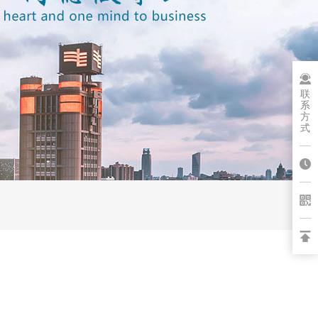
联
系
方
式